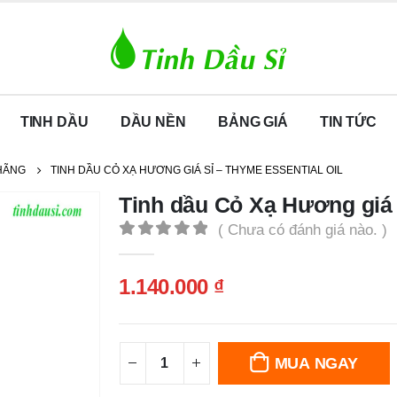
TINH DẦU
DẦU NỀN
BẢNG GIÁ
TIN TỨC
 HÃNG
TINH DẦU CỎ XẠ HƯƠNG GIÁ SỈ – THYME ESSENTIAL OIL
Tinh dầu Cỏ Xạ Hương giá 
( Chưa có đánh giá nào. )
0
out of 5
1.140.000
₫
MUA NGAY