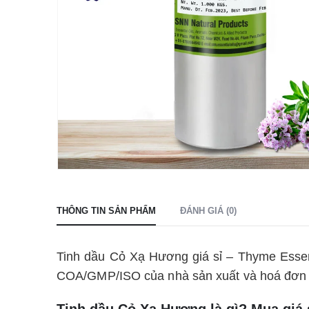
THÔNG TIN SẢN PHẨM
ĐÁNH GIÁ (0)
Tinh dầu Cỏ Xạ Hương giá sỉ – Thyme Essent
COA/GMP/ISO của nhà sản xuất và hoá đơn
Tinh dầu Cỏ Xạ Hương là gì? Mua giá 