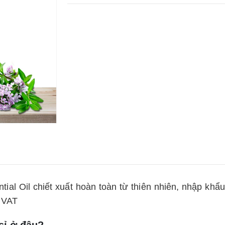
ial Oil chiết xuất hoàn toàn từ thiên nhiên, nhập kh
 VAT
sỉ ở đâu?