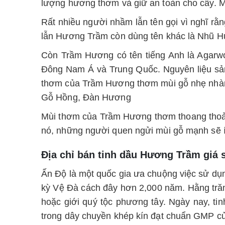
lượng hương thơm và giữ an toàn cho cây. M
Rất nhiều người nhầm lẫn tên gọi vì nghĩ r
lẫn Hương Trầm còn dùng tên khác là Nhũ 
Còn Trầm Hương có tên tiếng Anh là Agarwo
Đông Nam Á và Trung Quốc. Nguyên liệu sản 
thơm của Trầm Hương thơm mùi gỗ nhẹ nhàng, 
Gỗ Hồng, Đàn Hương
Mùi thơm của Trầm Hương thơm thoang thoản
nó, những người quen ngửi mùi gỗ mạnh sẽ
Địa chỉ bán tinh dầu Hương Trầm giá 
Ấn Độ là một quốc gia ưa chuộng việc sử dụng
kỳ Vệ Đà cách đây hơn 2,000 năm. Hằng tră
hoặc giới quý tộc phương tây. Ngày nay, t
trong dây chuyền khép kín đạt chuẩn GMP c