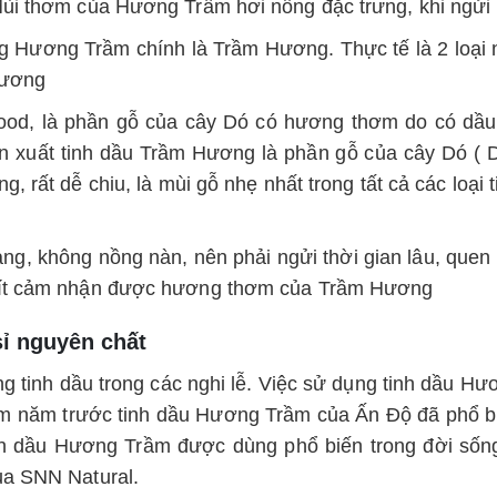
ùi thơm của Hương Trầm hơi nồng đặc trưng, khi ngửi l
ằng Hương Trầm chính là Trầm Hương. Thực tế là 2 loại
Hương
od, là phần gỗ của cây Dó có hương thơm do có dầu t
xuất tinh dầu Trầm Hương là phần gỗ của cây Dó ( Dó
rất dễ chiu, là mùi gỗ nhẹ nhất trong tất cả các loạ
g, không nồng nàn, nên phải ngửi thời gian lâu, que
 ít cảm nhận được hương thơm của Trầm Hương
sỉ nguyên chất
 tinh dầu trong các nghi lễ. Việc sử dụng tinh dầu Hươ
m năm trước tinh dầu Hương Trầm của Ấn Độ đã phổ b
inh dầu Hương Trầm được dùng phổ biến trong đời số
ủa SNN Natural.