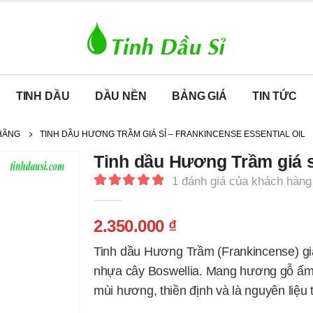
TINH DẦU
DẦU NỀN
BẢNG GIÁ
TIN TỨC
 HÃNG
TINH DẦU HƯƠNG TRẦM GIÁ SỈ – FRANKINCENSE ESSENTIAL OIL
Tinh dầu Hương Trầm giá sỉ
1
đánh giá của khách hàng
5.00
out of 5
2.350.000
₫
Tinh dầu Hương Trầm (Frankincense) giá 
nhựa cây Boswellia. Mang hương gỗ ấm á
mùi hương, thiền định và là nguyên liệu