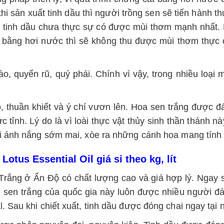
i sản xuất tinh dầu thì người trồng sen sẽ tiến hành 
ày tinh dầu chưa thực sự có được mùi thơm mạnh nhấ
 bằng hơi nước thì sẽ không thu được mùi thơm thực 
, quyến rũ, quý phái. Chính vì vậy, trong nhiều loạ
 thuần khiết và ý chí vươn lên. Hoa sen trắng được đ
 tỉnh. Lý do là vì loài thực vật thủy sinh thần thánh nà
 ánh nắng sớm mai, xòe ra những cánh hoa mang tính b
otus Essential Oil giá sỉ theo kg, lít
en Trắng ở Ấn Độ có chất lượng cao và giá hợp lý. Nga
ầu sen trắng của quốc gia này luôn được nhiều người 
Sau khi chiết xuất, tinh dầu được đóng chai ngay tại n