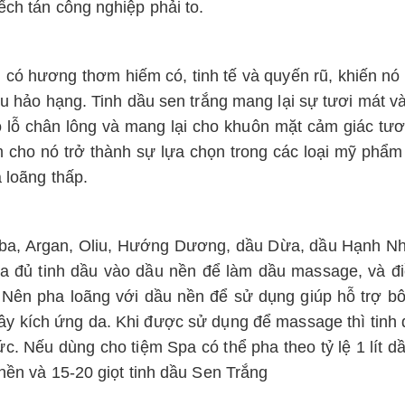
ếch tán công nghiệp phải to.
l có hương thơm hiếm có, tinh tế và quyến rũ, khiến n
ầu hảo hạng. Tinh dầu sen trắng mang lại sự tươi mát 
 lỗ chân lông và mang lại cho khuôn mặt cảm giác tươi
làm cho nó trở thành sự lựa chọn trong các loại mỹ ph
 loãng thấp.
oba, Argan, Oliu, Hướng Dương, dầu Dừa, dầu Hạnh N
 đủ tinh dầu vào dầu nền để làm dầu massage, và đi
ên pha loãng với dầu nền để sử dụng giúp hỗ trợ bôi
gây kích ứng da. Khi được sử dụng để massage thì tinh
c. Nếu dùng cho tiệm Spa có thể pha theo tỷ lệ 1 lít 
 nền và 15-20 giọt tinh dầu Sen Trắng