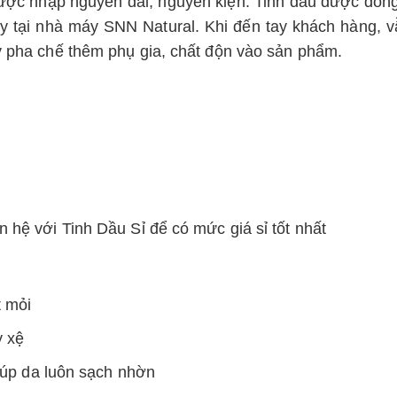
ược nhập nguyên đai, nguyên kiện. Tinh dầu được đóng 
 tại nhà máy SNN Natural. Khi đến tay khách hàng, 
y pha chế thêm phụ gia, chất độn vào sản phẩm.
ên hệ với Tinh Dầu Sỉ để có mức giá sỉ tốt nhất
t mỏi
y xệ
giúp da luôn sạch nhờn