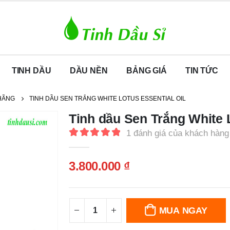
TINH DẦU
DẦU NỀN
BẢNG GIÁ
TIN TỨC
 HÃNG
TINH DẦU SEN TRẮNG WHITE LOTUS ESSENTIAL OIL
Tinh dầu Sen Trắng White L
1
đánh giá của khách hàng
5.00
out of 5
3.800.000
₫
MUA NGAY