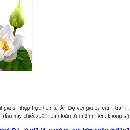
l giá sỉ nhập trực tiếp từ Ấn Độ với giá cả cạnh tra
 dầu này chiết xuất hoàn toàn từ thiên nhiên, không sử
ial Oil là gì? Mua giá sỉ, giá bán buôn ở đâu?