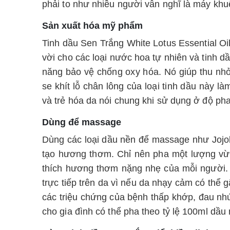
phải to như nhiều người vẫn nghĩ là máy khu
Sản xuất hóa mỹ phẩm
Tinh dầu Sen Trắng White Lotus Essential Oi
vời cho các loại nước hoa tự nhiên và tinh d
năng bảo vệ chống oxy hóa. Nó giúp thu nhỏ
se khít lỗ chân lông của loại tinh dầu này 
và trẻ hóa da nói chung khi sử dụng ở độ pha
Dùng để massage
Dùng các loại dầu nền để massage như Joj
tạo hương thơm. Chỉ nên pha một lượng vừa
thích hương thơm nặng nhẹ của mỗi người. N
trực tiếp trên da vì nếu da nhạy cảm có thể 
các triệu chứng của bệnh thấp khớp, đau nhứ
cho gia đình có thể pha theo tỷ lệ 100ml dầu