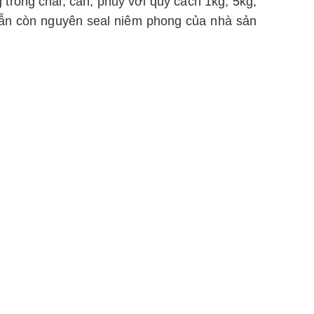
trong chai, can, phuy với quy cách 1kg, 5kg,
vẫn còn nguyên seal niêm phong của nhà sản