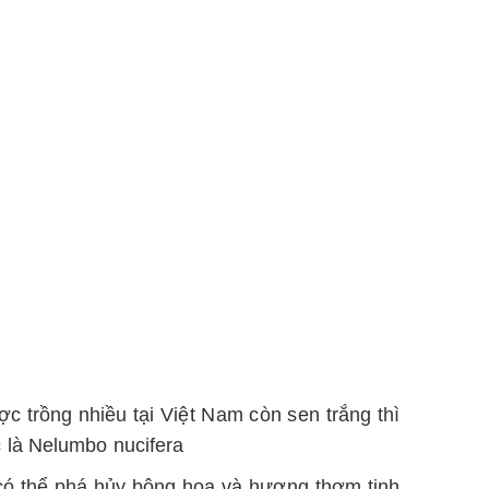
c trồng nhiều tại Việt Nam còn sen trắng thì
 là Nelumbo nucifera
 có thể phá hủy bông hoa và hương thơm tinh