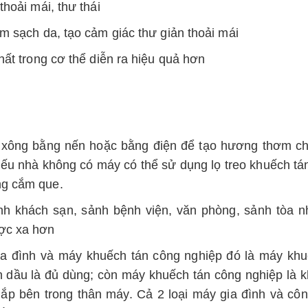
hoải mái, thư thái
m sạch da, tạo cảm giác thư giản thoải mái
hất trong cơ thể diễn ra hiệu quả hơn
n xông bằng nến hoặc bằng điện để tạo hương thơm
c
Nếu nhà không có máy có thể sử dụng lọ treo khuếch tán
ng cắm que.
h khách sạn, sảnh bệnh viện, văn phòng, sảnh tòa n
ợc xa hơn
a đình và máy khuếch tán công nghiệp đó là máy khu
nh dầu là đủ dùng; còn máy khuếch tán công nghiệp là
lắp bên trong thân máy. Cả 2 loại máy gia đình và cô