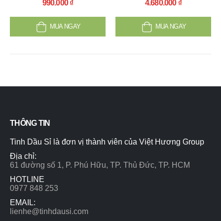
990.000
₫
4.680.000
₫
MUA NGAY
MUA NGAY
THÔNG TIN
Tinh Dầu Sỉ là đơn vị thành viên của Việt Hương Group
Địa chỉ:
61 đường số 1, P. Phú Hữu, TP. Thủ Đức, TP. HCM
HOTLINE
0977 848 253
EMAIL:
lienhe@tinhdausi.com