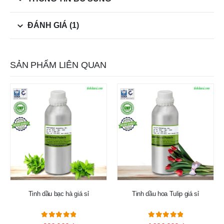
ĐÁNH GIÁ (1)
SẢN PHẨM LIÊN QUAN
HOT
Tinh dầu bạc hà giá sỉ
Tinh dầu hoa Tulip giá sỉ
5.00
out of 5
5.00
out of 5